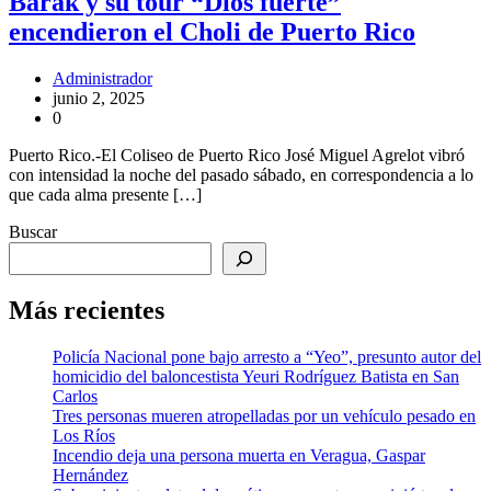
Barak y su tour “Dios fuerte”
encendieron el Choli de Puerto Rico
Administrador
junio 2, 2025
0
Puerto Rico.-El Coliseo de Puerto Rico José Miguel Agrelot vibró
con intensidad la noche del pasado sábado, en correspondencia a lo
que cada alma presente […]
Buscar
Más recientes
Policía Nacional pone bajo arresto a “Yeo”, presunto autor del
homicidio del baloncestista Yeuri Rodríguez Batista en San
Carlos
Tres personas mueren atropelladas por un vehículo pesado en
Los Ríos
Incendio deja una persona muerta en Veragua, Gaspar
Hernández