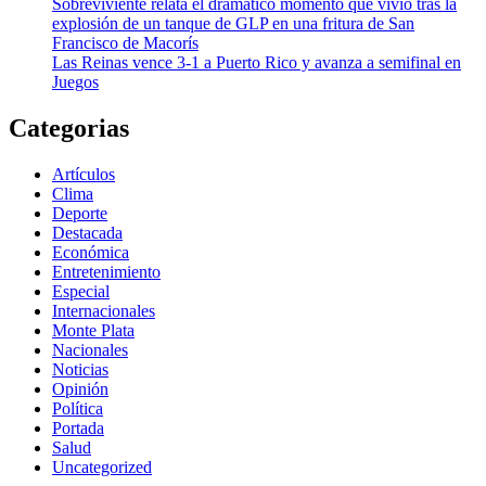
Sobreviviente relata el dramático momento que vivió tras la
explosión de un tanque de GLP en una fritura de San
Francisco de Macorís
Las Reinas vence 3-1 a Puerto Rico y avanza a semifinal en
Juegos
Categorias
Artículos
Clima
Deporte
Destacada
Económica
Entretenimiento
Especial
Internacionales
Monte Plata
Nacionales
Noticias
Opinión
Política
Portada
Salud
Uncategorized