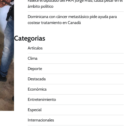
Fallece el diputado del PRM Jorge Frías; causa pesar en el
ámbito político
Dominicana con cáncer metastásico pide ayuda para
costear tratamiento en Canadá
Categorias
Artículos
Clima
Deporte
Destacada
Económica
Entretenimiento
Especial
Internacionales