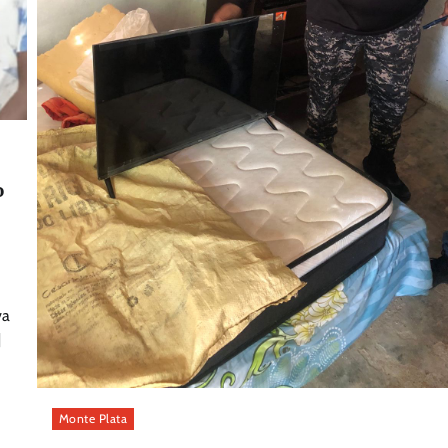
o
va
]
Monte Plata