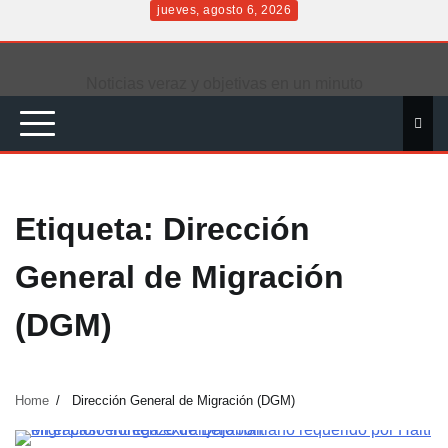
Skip
jueves, agosto 6, 2026
to
Inicio
content
Noticias veraz y objetivas en un minuto
Etiqueta:
Dirección
General de Migración
(DGM)
Home
Dirección General de Migración (DGM)