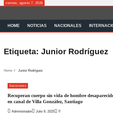
Skip
viernes, agosto 7, 2026
to
content
HOME
NOTICIAS
NACIONALES
INTERNACI
Etiqueta:
Junior Rodríguez
Home
Junior Rodríguez
Nacionales
Recuperan cuerpo sin vida de hombre desaparecid
en canal de Villa González, Santiago
0
Administrador
Julio 9, 2025