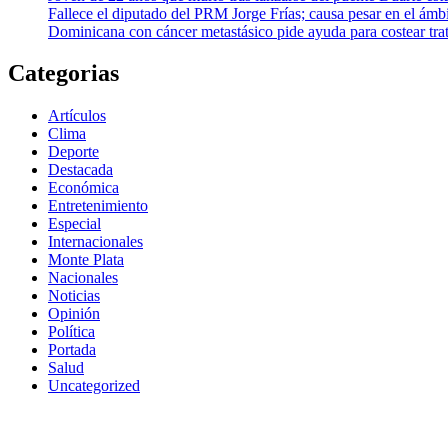
Fallece el diputado del PRM Jorge Frías; causa pesar en el ámbi
Dominicana con cáncer metastásico pide ayuda para costear tr
Categorias
Artículos
Clima
Deporte
Destacada
Económica
Entretenimiento
Especial
Internacionales
Monte Plata
Nacionales
Noticias
Opinión
Política
Portada
Salud
Uncategorized