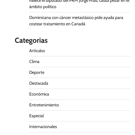
Fallece el diputado del PRM Jorge Frías; causa pesar en el
ámbito político
Dominicana con cáncer metastásico pide ayuda para
costear tratamiento en Canadá
Categorias
Artículos
Clima
Deporte
Destacada
Económica
Entretenimiento
Especial
Internacionales