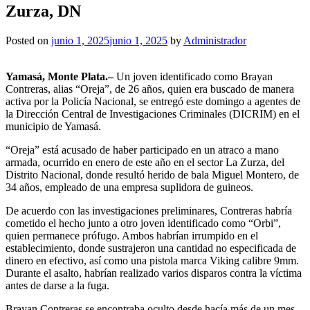
Zurza, DN
Posted on
junio 1, 2025
junio 1, 2025
by
Administrador
Yamasá, Monte Plata.–
Un joven identificado como Brayan
Contreras, alias “Oreja”, de 26 años, quien era buscado de manera
activa por la Policía Nacional, se entregó este domingo a agentes de
la Dirección Central de Investigaciones Criminales (DICRIM) en el
municipio de Yamasá.
“Oreja” está acusado de haber participado en un atraco a mano
armada, ocurrido en enero de este año en el sector La Zurza, del
Distrito Nacional, donde resultó herido de bala Miguel Montero, de
34 años, empleado de una empresa suplidora de guineos.
De acuerdo con las investigaciones preliminares, Contreras habría
cometido el hecho junto a otro joven identificado como “Orbi”,
quien permanece prófugo. Ambos habrían irrumpido en el
establecimiento, donde sustrajeron una cantidad no especificada de
dinero en efectivo, así como una pistola marca Viking calibre 9mm.
Durante el asalto, habrían realizado varios disparos contra la víctima
antes de darse a la fuga.
Brayan Contreras se encontraba oculto desde hacía más de un mes