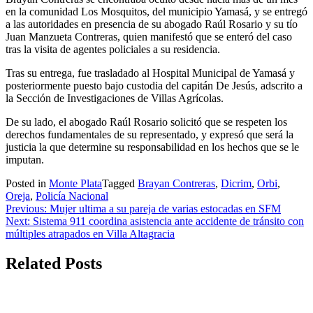
en la comunidad Los Mosquitos, del municipio Yamasá, y se entregó
a las autoridades en presencia de su abogado Raúl Rosario y su tío
Juan Manzueta Contreras, quien manifestó que se enteró del caso
tras la visita de agentes policiales a su residencia.
Tras su entrega, fue trasladado al Hospital Municipal de Yamasá y
posteriormente puesto bajo custodia del capitán De Jesús, adscrito a
la Sección de Investigaciones de Villas Agrícolas.
De su lado, el abogado Raúl Rosario solicitó que se respeten los
derechos fundamentales de su representado, y expresó que será la
justicia la que determine su responsabilidad en los hechos que se le
imputan.
Posted in
Monte Plata
Tagged
Brayan Contreras
,
Dicrim
,
Orbi
,
Oreja
,
Policía Nacional
Navegación
Previous:
Mujer ultima a su pareja de varias estocadas en SFM
Next:
Sistema 911 coordina asistencia ante accidente de tránsito con
de
múltiples atrapados en Villa Altagracia
entradas
Related Posts