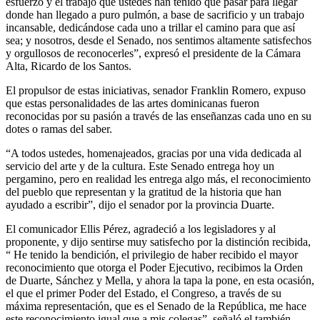
esfuerzo y el trabajo que ustedes han tenido que pasar para llegar
donde han llegado a puro pulmón, a base de sacrificio y un trabajo
incansable, dedicándose cada uno a trillar el camino para que así
sea; y nosotros, desde el Senado, nos sentimos altamente satisfechos
y orgullosos de reconocerles”, expresó el presidente de la Cámara
Alta, Ricardo de los Santos.
El propulsor de estas iniciativas, senador Franklin Romero, expuso
que estas personalidades de las artes dominicanas fueron
reconocidas por su pasión a través de las enseñanzas cada uno en su
dotes o ramas del saber.
“A todos ustedes, homenajeados, gracias por una vida dedicada al
servicio del arte y de la cultura. Este Senado entrega hoy un
pergamino, pero en realidad les entrega algo más, el reconocimiento
del pueblo que representan y la gratitud de la historia que han
ayudado a escribir”, dijo el senador por la provincia Duarte.
El comunicador Ellis Pérez, agradeció a los legisladores y al
proponente, y dijo sentirse muy satisfecho por la distinción recibida,
“ He tenido la bendición, el privilegio de haber recibido el mayor
reconocimiento que otorga el Poder Ejecutivo, recibimos la Orden
de Duarte, Sánchez y Mella, y ahora la tapa la pone, en esta ocasión,
el que el primer Poder del Estado, el Congreso, a través de su
máxima representación, que es el Senado de la República, me hace
este reconocimiento igual que a mis colegas”, señaló el también