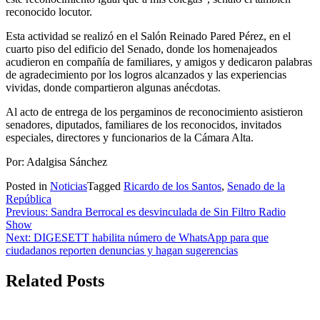
reconocido locutor.
Esta actividad se realizó en el Salón Reinado Pared Pérez, en el
cuarto piso del edificio del Senado, donde los homenajeados
acudieron en compañía de familiares, y amigos y dedicaron palabras
de agradecimiento por los logros alcanzados y las experiencias
vividas, donde compartieron algunas anécdotas.
Al acto de entrega de los pergaminos de reconocimiento asistieron
senadores, diputados, familiares de los reconocidos, invitados
especiales, directores y funcionarios de la Cámara Alta.
Por: Adalgisa Sánchez
Posted in
Noticias
Tagged
Ricardo de los Santos
,
Senado de la
República
Navegación
Previous:
Sandra Berrocal es desvinculada de Sin Filtro Radio
Show
de
Next:
DIGESETT habilita número de WhatsApp para que
entradas
ciudadanos reporten denuncias y hagan sugerencias
Related Posts