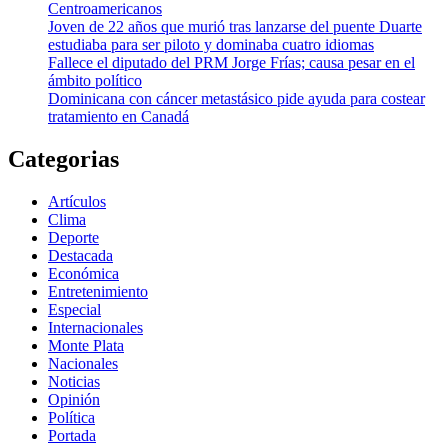
Centroamericanos
Joven de 22 años que murió tras lanzarse del puente Duarte
estudiaba para ser piloto y dominaba cuatro idiomas
Fallece el diputado del PRM Jorge Frías; causa pesar en el
ámbito político
Dominicana con cáncer metastásico pide ayuda para costear
tratamiento en Canadá
Categorias
Artículos
Clima
Deporte
Destacada
Económica
Entretenimiento
Especial
Internacionales
Monte Plata
Nacionales
Noticias
Opinión
Política
Portada