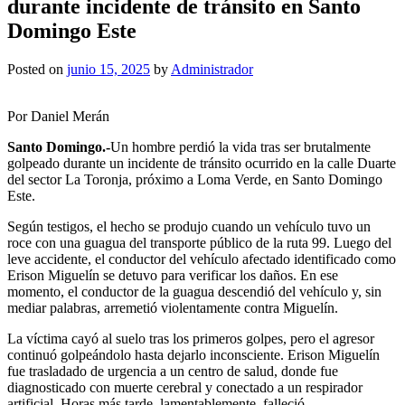
durante incidente de tránsito en Santo
Domingo Este
Posted on
junio 15, 2025
by
Administrador
Por Daniel Merán
Santo Domingo.-
Un hombre perdió la vida tras ser brutalmente
golpeado durante un incidente de tránsito ocurrido en la calle Duarte
del sector La Toronja, próximo a Loma Verde, en Santo Domingo
Este.
Según testigos, el hecho se produjo cuando un vehículo tuvo un
roce con una guagua del transporte público de la ruta 99. Luego del
leve accidente, el conductor del vehículo afectado identificado como
Erison Miguelín se detuvo para verificar los daños. En ese
momento, el conductor de la guagua descendió del vehículo y, sin
mediar palabras, arremetió violentamente contra Miguelín.
La víctima cayó al suelo tras los primeros golpes, pero el agresor
continuó golpeándolo hasta dejarlo inconsciente. Erison Miguelín
fue trasladado de urgencia a un centro de salud, donde fue
diagnosticado con muerte cerebral y conectado a un respirador
artificial. Horas más tarde, lamentablemente, falleció.