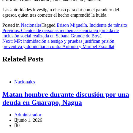
Las autoridades investigan el caso para dar con el paradero del
agresor, quien tras cometer el hecho emprendió la huida.
Posted in
Nacionales
Tagged
Erison Miguelín
,
Incidente de tránsito
Navegación
Previous:
Cientos de personas reciben asistencia en jornada de
inclusión social realizada en Sabana Grande de Boyá
de
Next:
MP: intimidación a testigo y pruebas justifican prisión
entradas
preventiva y domiciliaria contra Antonio y Maribel Espaillat
Related Posts
Nacionales
Matan hombre durante discusión por una
deuda en Guarapo, Nagua
Administrador
junio 1, 2026
0