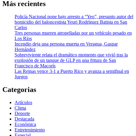
Más recientes
Policía Nacional pone bajo arresto a “Yeo”, presunto autor del
homicidio del baloncestista Yeuri Rodríguez Batista en San
Carlos
Tres personas mueren atropelladas por un vehículo pesado en
Los Ríos
Incendio deja una persona muerta en Veragua, Gaspar
Hernández
Sobreviviente relata el dramático momento que vivió tras la
explosión de un tanque de GLP en una fritura de San
Francisco de Macorís
Las Reinas vence 3-1 a Puerto Rico y avanza a semifinal en
Juegos
Categorias
Artículos
Clima
Deporte
Destacada
Económica
Entretenimiento
Especial