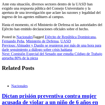
Ante esta situación, diversos sectores dentro de la UASD han
exigido una respuesta pública del Consejo Universitario y la
apertura de una investigación que aclare las razones y legalidad del
ingreso de los agentes militares al campus.
Hasta el momento, ni el Ministerio de Defensa ni las autoridades del
Ejército han emitido declaraciones oficiales sobre el hecho.
Posted in
Nacionales
Tagged
Ejército de República Dominicana
,
Fernando Peña
,
Ministerio de Defensa
,
UASD
Navegación
Previous:
Abinader y Danilo se reunieron por más de una hora para
darle seguimiento a diálogo sobre crisis haitiana
de
Next:
Comisión Especial del Senado que estudia Código de Trabajo
entradas
aprueba 80% de la pieza
Related Posts
Nacionales
Dictan prisión preventiva contra mujer
acusada de violar a un niño de 6 años en