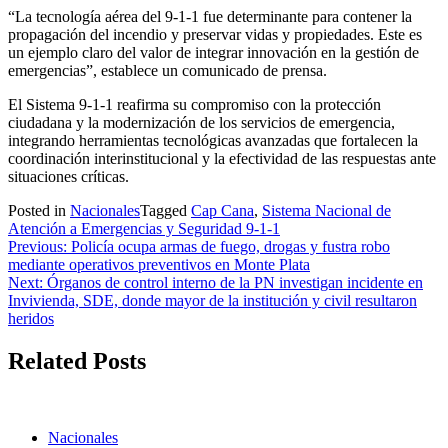
“La tecnología aérea del 9-1-1 fue determinante para contener la
propagación del incendio y preservar vidas y propiedades. Este es
un ejemplo claro del valor de integrar innovación en la gestión de
emergencias”, establece un comunicado de prensa.
El Sistema 9-1-1 reafirma su compromiso con la protección
ciudadana y la modernización de los servicios de emergencia,
integrando herramientas tecnológicas avanzadas que fortalecen la
coordinación interinstitucional y la efectividad de las respuestas ante
situaciones críticas.
Posted in
Nacionales
Tagged
Cap Cana
,
Sistema Nacional de
Atención a Emergencias y Seguridad 9-1-1
Navegación
Previous:
Policía ocupa armas de fuego, drogas y fustra robo
mediante operativos preventivos en Monte Plata
de
Next:
Órganos de control interno de la PN investigan incidente en
entradas
Invivienda, SDE, donde mayor de la institución y civil resultaron
heridos
Related Posts
Nacionales