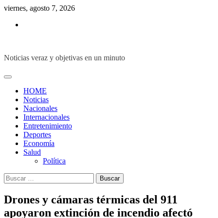
Skip
viernes, agosto 7, 2026
to
Inicio
content
Noticias veraz y objetivas en un minuto
HOME
Noticias
Nacionales
Internacionales
Entretenimiento
Deportes
Economía
Salud
Política
Buscar:
Drones y cámaras térmicas del 911
apoyaron extinción de incendio afectó