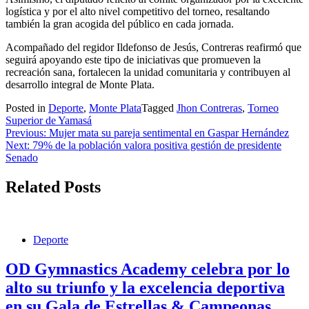
logística y por el alto nivel competitivo del torneo, resaltando
también la gran acogida del público en cada jornada.
Acompañado del regidor Ildefonso de Jesús, Contreras reafirmó que
seguirá apoyando este tipo de iniciativas que promueven la
recreación sana, fortalecen la unidad comunitaria y contribuyen al
desarrollo integral de Monte Plata.
Posted in
Deporte
,
Monte Plata
Tagged
Jhon Contreras
,
Torneo
Superior de Yamasá
Navegación
Previous:
Mujer mata su pareja sentimental en Gaspar Hernández
Next:
79% de la población valora positiva gestión de presidente
de
Senado
entradas
Related Posts
Deporte
OD Gymnastics Academy celebra por lo
alto su triunfo y la excelencia deportiva
en su Gala de Estrellas & Campeonas