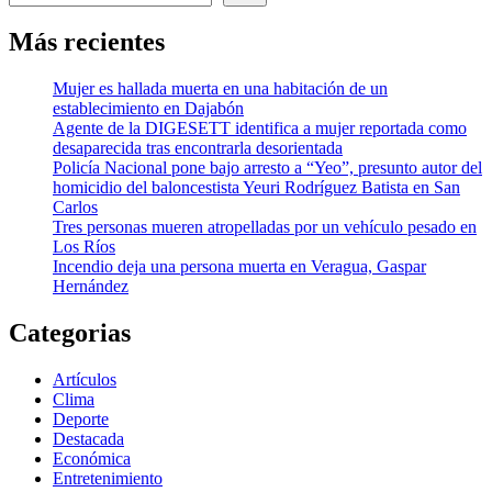
Más recientes
Mujer es hallada muerta en una habitación de un
establecimiento en Dajabón
Agente de la DIGESETT identifica a mujer reportada como
desaparecida tras encontrarla desorientada
Policía Nacional pone bajo arresto a “Yeo”, presunto autor del
homicidio del baloncestista Yeuri Rodríguez Batista en San
Carlos
Tres personas mueren atropelladas por un vehículo pesado en
Los Ríos
Incendio deja una persona muerta en Veragua, Gaspar
Hernández
Categorias
Artículos
Clima
Deporte
Destacada
Económica
Entretenimiento