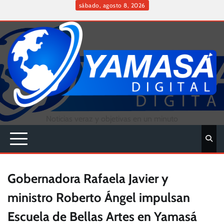
Skip
sábado, agosto 8, 2026
to
Inicio
content
Noticias veraz y objetivas en un minuto
Gobernadora Rafaela Javier y
ministro Roberto Ángel impulsan
Escuela de Bellas Artes en Yamasá