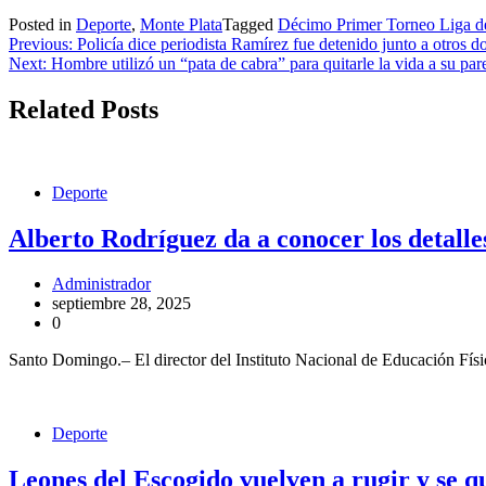
Posted in
Deporte
,
Monte Plata
Tagged
Décimo Primer Torneo Liga de
Navegación
Previous:
Policía dice periodista Ramírez fue detenido junto a otros
Next:
Hombre utilizó un “pata de cabra” para quitarle la vida a su par
de
entradas
Related Posts
Deporte
Alberto Rodríguez da a conocer los detalles
Administrador
septiembre 28, 2025
0
Santo Domingo.– El director del Instituto Nacional de Educación Fís
Deporte
Leones del Escogido vuelven a rugir y se qu