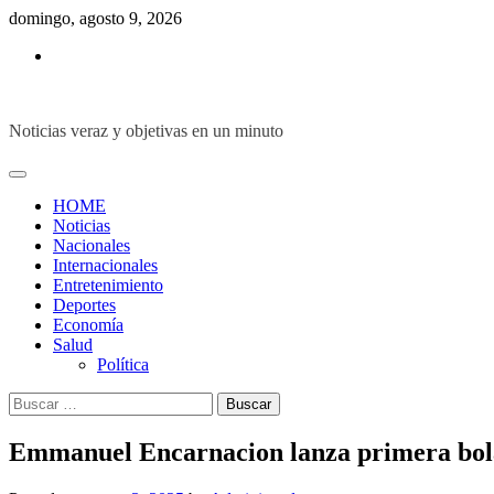
Skip
domingo, agosto 9, 2026
to
Inicio
content
Noticias veraz y objetivas en un minuto
HOME
Noticias
Nacionales
Internacionales
Entretenimiento
Deportes
Economía
Salud
Política
Buscar:
Emmanuel Encarnacion lanza primera bola 