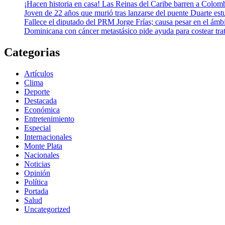
¡Hacen historia en casa! Las Reinas del Caribe barren a Colom
Joven de 22 años que murió tras lanzarse del puente Duarte est
Fallece el diputado del PRM Jorge Frías; causa pesar en el ámbi
Dominicana con cáncer metastásico pide ayuda para costear tr
Categorias
Artículos
Clima
Deporte
Destacada
Económica
Entretenimiento
Especial
Internacionales
Monte Plata
Nacionales
Noticias
Opinión
Política
Portada
Salud
Uncategorized