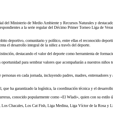
ial del Ministerio de Medio Ambiente y Recursos Naturales y destacad
respondientes a la serie regular del Décimo Primer Torneo Liga de Veran
ito deportivo, comunitario y político, entre ellas el reconocido deporti
ta el desarrollo integral de la niñez a través del deporte.
stinción, destacando el valor del deporte como herramienta de formació
a oportunidad para sembrar valores que acompañarán a nuestros niños to
e personas en cada jornada, incluyendo padres, madres, entrenadores y a
, que ha garantizado la logística, la coordinación técnica y el desarroll
reras, conocido popularmente como «El Wladi», quien con su estilo ún
gue, Los Chacales, Los Cat Fish, Liga Medina, Liga Víctor de la Rosa y