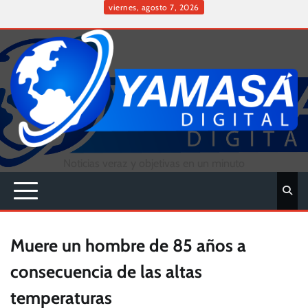
Skip
viernes, agosto 7, 2026
to
Inicio
content
Noticias veraz y objetivas en un minuto
Muere un hombre de 85 años a
consecuencia de las altas
temperaturas